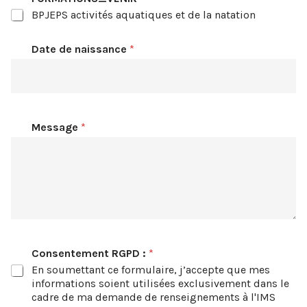
t
BPJEPS activités aquatiques et de la natation
e
m
e
Date de naissance
*
n
t
D
a
t
e
Message
*
d
e
Consentement RGPD :
*
En soumettant ce formulaire, j’accepte que mes
informations soient utilisées exclusivement dans le
cadre de ma demande de renseignements à l'IMS