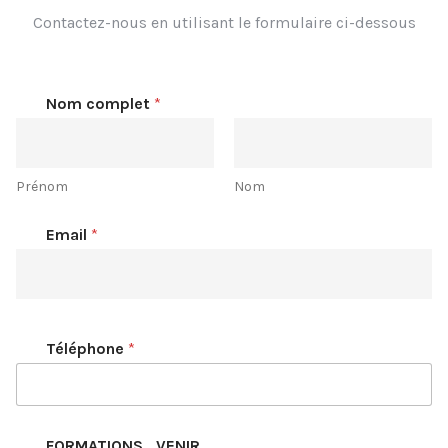
Contactez-nous en utilisant le formulaire ci-dessous
Nom complet
*
Prénom
Nom
Email
*
C
Téléphone
*
o
n
s
e
n
FORMATIONS_VENIR